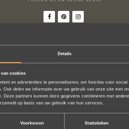
ne besteld: de ring is subliem! Zoals altijd! Het maakt mijn verzameli
Details
e team hartelijk voor dit prachtige juweeltje, en ook voor jullie vriende
onze gesprekken!
 van cookies
Nathalie Diaz Perez
ent en advertenties te personaliseren, om functies voor social
. Ook delen we informatie over uw gebruik van onze site met on
e. Deze partners kunnen deze gegevens combineren met andere i
Bekijk al onze reviews
erzameld op basis van uw gebruik van hun services.
Voorkeuren
Statistieken