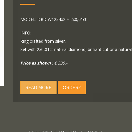
MODEL: DRD W1234x2 + 2x0,01ct
INFO:
Ring crafted from silver.
Set with 2x0,01ct natural diamond, brilliant cut or a natur
Price as shown
: € 330,-
READ MORE
ORDER?
FOLLOW US ON SOCIAL MEDIA