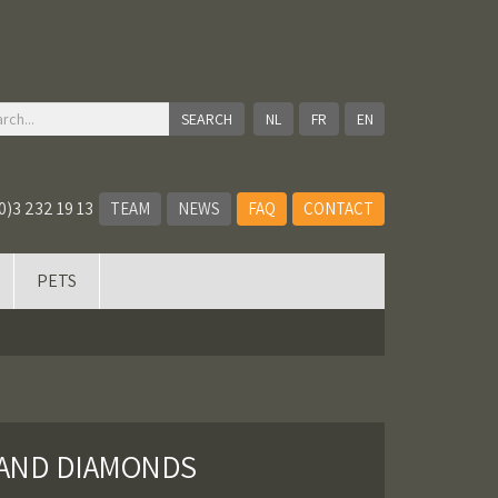
NL
FR
EN
0)3 232 19 13
TEAM
NEWS
FAQ
CONTACT
PETS
S AND DIAMONDS