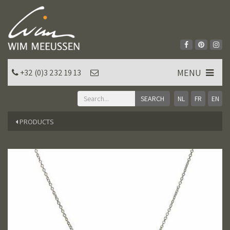
MENU
+32 (0)3 232 19 13
NL
FR
EN
PRODUCTS