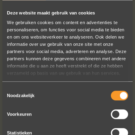
Deze website maakt gebruik van cookies
FOLLOW US ON SOCIAL MEDIA
We gebruiken cookies om content en advertenties te
personaliseren, om functies voor social media te bieden
en om ons websiteverkeer te analyseren. Ook delen we
informatie over uw gebruik van onze site met onze
partners voor social media, adverteren en analyse. Deze
partners kunnen deze gegevens combineren met andere
informatie die u aan ze heeft verstrekt of die ze hebben
verzameld op basis van uw gebruik van hun services.
Wat een prachtige ervaring ! Heel
professioneel team, persoonlijk en
warm onthaal, verzorgde service,
Toestemmingsselectie
Noodzakelijk
punctueel in het uitvoeren van de
bestelling, permanent contact per
email tot het versturen van van de
Voorkeuren
ringen (we wonen in het buitenland).
Alles tip top en dat mag hoog en
duidelijk gezegd worden.
Statistieken