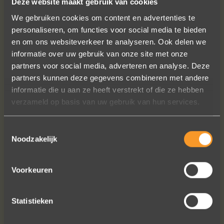
Deze website maakt gebruik van cookies
We gebruiken cookies om content en advertenties te
personaliseren, om functies voor social media te bieden
en om ons websiteverkeer te analyseren. Ook delen we
informatie over uw gebruik van onze site met onze
partners voor social media, adverteren en analyse. Deze
partners kunnen deze gegevens combineren met andere
Wat een vakmanschap! De sierraden
informatie die u aan ze heeft verstrekt of die ze hebben
zijn gewoon prachtig en subtiel
verzameld op basis van uw gebruik van hun services.
tegelijk. Héél veel waar voor je geld. In
het echt zijn ze eigenlijk mooier dan
Toestemmingsselectie
op de foto's.
Noodzakelijk
We bestelden online, maar er wordt
contact met je onderhouden alsof je
in de winkel staat.
Voorkeuren
Het is eigenlijk een feestje om bij Wim
Meeusen sierraden aan te schaffen!
Statistieken
Erik Koopmans