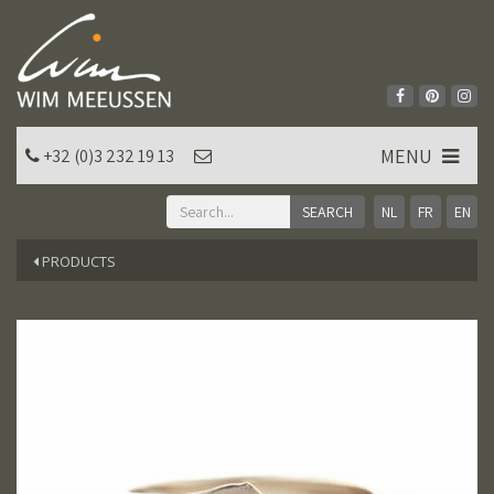
MENU
+32 (0)3 232 19 13
NL
FR
EN
PRODUCTS