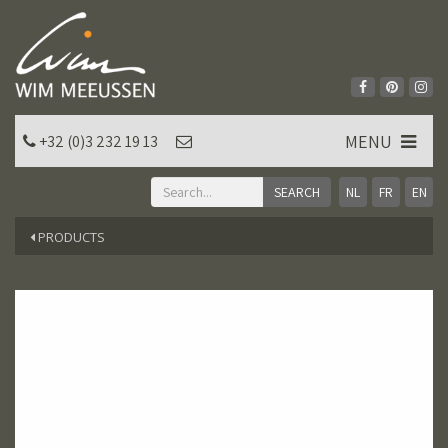
MENU
+32 (0)3 232 19 13
NL
FR
EN
PRODUCTS