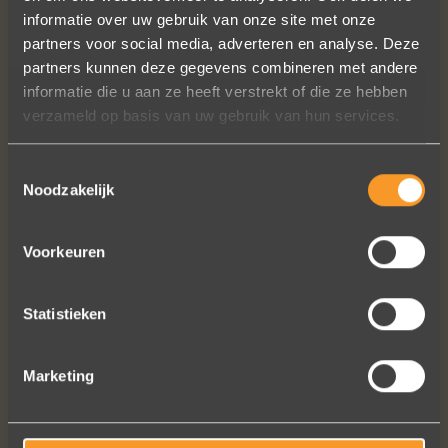
Bedankt voor al je inspanningen en
informatie over uw gebruik van onze site met onze
geduld toen we deze ringen
partners voor social media, adverteren en analyse. Deze
ontdekten. Ze zijn gewoonweg perfect
partners kunnen deze gegevens combineren met andere
voor ons. We hebben ongeveer een
informatie die u aan ze heeft verstrekt of die ze hebben
jaar lang online naar ringen gekeken,
verzameld op basis van uw gebruik van hun services.
we zijn naar veel winkels geweest en
niets voelde helemaal goed. Jouw
Toestemmingsselectie
ontwerpen zijn uniek, goed gemaakt
Noodzakelijk
en haalbaar.
Jak Wonderly
Voorkeuren
Statistieken
Bekijk al onze reviews
Marketing