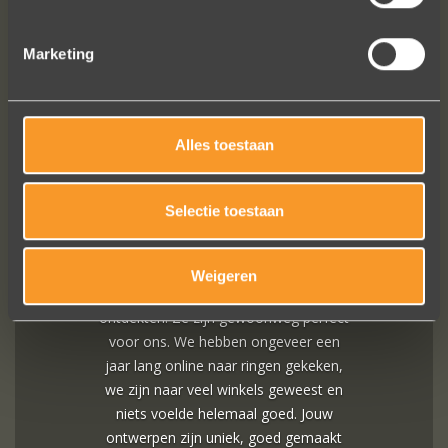
Marketing
FOLLOW US ON SOCIAL MEDIA
Alles toestaan
Selectie toestaan
A+ voor ontwerp, klantenservice.
Bedankt voor al je inspanningen en
Weigeren
geduld toen we deze ringen
ontdekten. Ze zijn gewoonweg perfect
voor ons. We hebben ongeveer een
jaar lang online naar ringen gekeken,
we zijn naar veel winkels geweest en
niets voelde helemaal goed. Jouw
ontwerpen zijn uniek, goed gemaakt