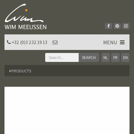
MENU
+32 (0)3 232 19 13
NL
FR
EN
PRODUCTS