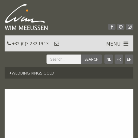
MENU
+32 (0)3 232 19 13
NL
FR
EN
WEDDING RINGS GOLD