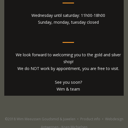
Wednesday until saturday: 11h00-18h00
Sunday, monday, tuesday closed
We look forward to welcoming you to the gold and silver
shop!
We do NOT work by appointment, you are free to visit.
See you soon?
Wim & team
©2018 Wim Meeussen Goudsmid & Juwelen
•
Product info
•
Webdesign
Antwerpen - Koen Michielsen