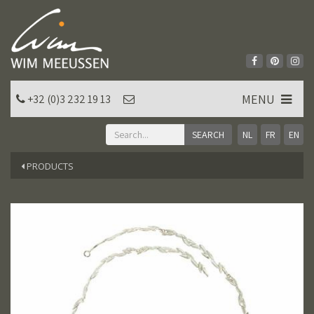
MENU
+32 (0)3 232 19 13
NL
FR
EN
PRODUCTS