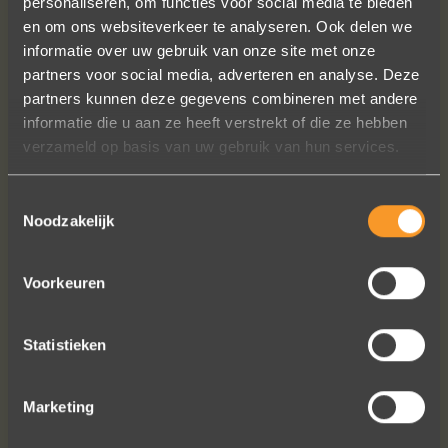
personaliseren, om functies voor social media te bieden
en om ons websiteverkeer te analyseren. Ook delen we
informatie over uw gebruik van onze site met onze
Wat een prachtige ervaring ! Heel
partners voor social media, adverteren en analyse. Deze
professioneel team, persoonlijk en
partners kunnen deze gegevens combineren met andere
warm onthaal, verzorgde service,
informatie die u aan ze heeft verstrekt of die ze hebben
punctueel in het uitvoeren van de
verzameld op basis van uw gebruik van hun services.
bestelling, permanent contact per
email tot het versturen van van de
ringen (we wonen in het buitenland).
Toestemmingsselectie
Noodzakelijk
Alles tip top en dat mag hoog en
duidelijk gezegd worden.
Brigitte Antoine Guiet
Voorkeuren
Statistieken
Bekijk al onze reviews
Marketing