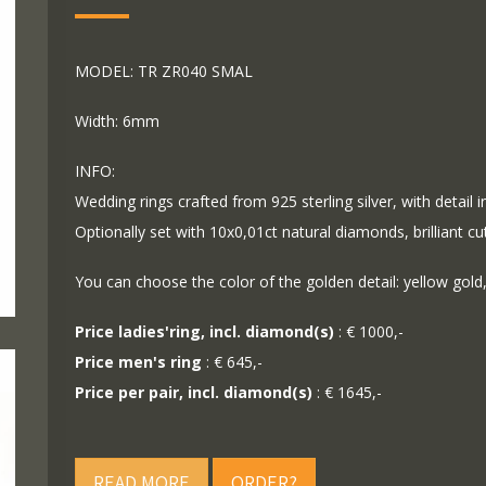
MODEL: TR ZR040 SMAL
Width: 6mm
INFO:
Wedding rings crafted from 925 sterling silver, with detail i
Optionally set with 10x0,01ct natural diamonds, brilliant c
You can choose the color of the golden detail: yellow gold,
Price ladies'ring, incl. diamond(s)
: € 1000,-
Price men's ring
: € 645,-
Price per pair, incl. diamond(s)
: € 1645,-
READ MORE
ORDER?