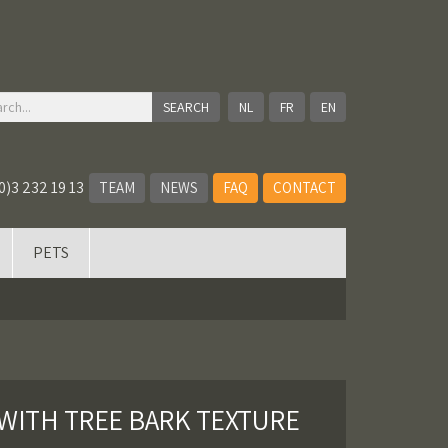
NL
FR
EN
0)3 232 19 13
TEAM
NEWS
FAQ
CONTACT
PETS
WITH TREE BARK TEXTURE