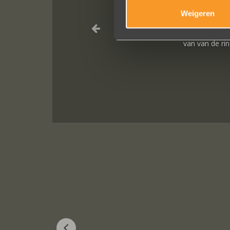
Weigeren
 ! Heel professioneel team, persoonlijk en warm onthaal, verzorgde
voeren van de bestelling, permanent contact per email tot het versture
in het buitenland). Alles tip top en dat mag hoog en duidelijk gezegd
worden.
Brigitte Antoine Guiet