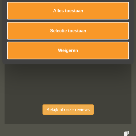
Een droom die uitkomt, de ringen zijn
Alles toestaan
prachtig afgewerkt, perfecte kwaliteit.
We zijn liefdevol geholpen en ze
waren op tijd klaar. Kan niet anders
Selectie toestaan
zeggen dan AANRADER op elk vlak!
Ennio Drost
Weigeren
Bekijk al onze reviews