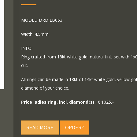
MODEL: DRD LB053
Width: 4,5mm
INFO:
Ring crafted from 18kt white gold, natural tint, set with 1x
cut.
All rings can be made in 18kt of 14kt white gold, yellow go
diamond of your choice.
Price ladies'ring, incl. diamond(s)
: € 1025,-
READ MORE
ORDER?