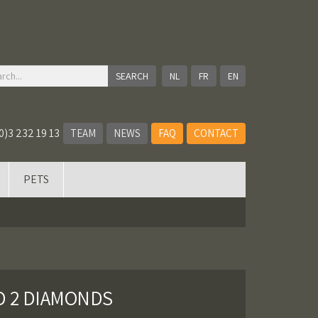
NL
FR
EN
0)3 232 19 13
TEAM
NEWS
FAQ
CONTACT
PETS
D 2 DIAMONDS