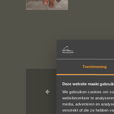
Toestemming
Deze website maakt gebruik
Wat een prac
service, punctu
We gebruiken cookies om cont
websiteverkeer te analyseren
van van de rin
media, adverteren en analys
verstrekt of die ze hebben v