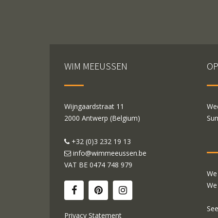
WIM MEEUSSEN
OP
Wijngaardstraat 11
Wed
2000 Antwerp (Belgium)
Sun
+32 (0)3 232 19 13
info@wimmeeussen.be
VAT BE
0474 748 979
We 
We 
See
Privacy Statement