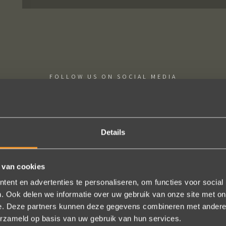
FOLLOW US ON SOCIAL MEDIA
Details
 van cookies
htige ervaring ! Heel professioneel team, persoonlijk en warm ontha
eel in het uitvoeren van de bestelling, permanent contact per email t
ent en advertenties te personaliseren, om functies voor social
. Ook delen we informatie over uw gebruik van onze site met on
gen (we wonen in het buitenland). Alles tip top en dat mag hoog en d
e. Deze partners kunnen deze gegevens combineren met andere i
worden.
erzameld op basis van uw gebruik van hun services.