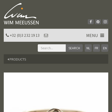
MENU
+32 (0)3 232 19 13
NL
FR
EN
PRODUCTS