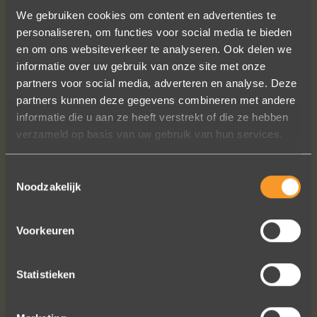
We gebruiken cookies om content en advertenties te
personaliseren, om functies voor social media te bieden
en om ons websiteverkeer te analyseren. Ook delen we
informatie over uw gebruik van onze site met onze
partners voor social media, adverteren en analyse. Deze
Een droom die uitkomt, de ringen zijn
partners kunnen deze gegevens combineren met andere
prachtig afgewerkt, perfecte kwaliteit.
informatie die u aan ze heeft verstrekt of die ze hebben
We zijn liefdevol geholpen en ze
verzameld op basis van uw gebruik van hun services.
waren op tijd klaar. Kan niet anders
zeggen dan AANRADER op elk vlak!
Toestemmingsselectie
Noodzakelijk
Ennio Drost
Voorkeuren
Statistieken