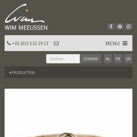
MENU
+32 (0)3 232 19 13
NL
FR
EN
PRODUCTEN