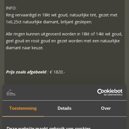
INFO:
Ring vervaardigd in 18kt wit goud, natuurlijke tint, gezet met
1x0,25ct natuurlijke diamant, briljant geslepen.
Alle ringen kunnen uitgevoerd worden in 18kt of 14kt wit goud,
geel goud en rosé goud en gezet worden met een natuurlijke
diamant naar keuze.
Prijs zoals afgebeeld
: € 1820,-
MEER INFO
BESTELLEN?
Toestemming
Details
Over
Deze website maakt gebruik van cookies