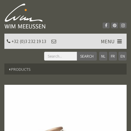
MENU
+32 (0)3 232 19 13
NL
FR
EN
PRODUCTS