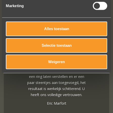
FOLLOW US ON SOCIAL MEDIA
Marketing
Alles toestaan
Selectie toestaan
In de ban van uw creaties zijn we
bezig met onze derde bestelling (uit
Frankrijk). De ontvangst is altijd zo
Weigeren
vriendelijk, het team reageert snel en
uitstekend advies. We hebben zojuist
een ring laten verstellen en er een
paar steentjes aan toegevoegd, het
resultaat is werkelijk schitterend. U
heeft ons volledige vertrouwen.
Eric Marfort