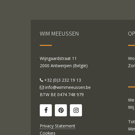
WIM MEEUSSEN
OP
Wijngaardstraat 11
Woe
2000 Antwerpen (België)
Zon
+32 (0)3 232 19 13
info@wimmeeussen.be
BTW BE
0474 748 979
We 
Wij
Tot
Privacy Statement
Wi
Cookies