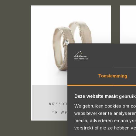
Toestemming
Deze website maakt gebruik
BREEDTE: 5-6MM
We gebruiken cookies om cont
TR W977 SMAL
websiteverkeer te analyseren
media, adverteren en analys
verstrekt of die ze hebben v