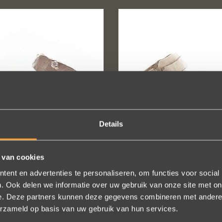
Details
 van cookies
BREEDTE: 5-6,5MM
BREEDTE: 7-8MM
ent en advertenties te personaliseren, om functies voor social
TR W911
TR W1214
. Ook delen we informatie over uw gebruik van onze site met on
e. Deze partners kunnen deze gegevens combineren met andere i
erzameld op basis van uw gebruik van hun services.