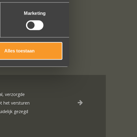
Marketing
Alles toestaan
Sieraden online besteld: de ring is subliem! Zoals altijd! Het maakt 
Ik dank het hele team hartelijk voor dit prachtige juweeltje, en ook voor
onze gesprekken!
Nathalie Diaz Perez