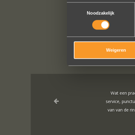
Toestemmingsselectie
Noodzakelijk
Weigeren
 ! Heel professioneel team, persoonlijk en warm onthaal, verzorgde
voeren van de bestelling, permanent contact per email tot het versture
in het buitenland). Alles tip top en dat mag hoog en duidelijk gezegd
worden.
Brigitte Antoine Guiet