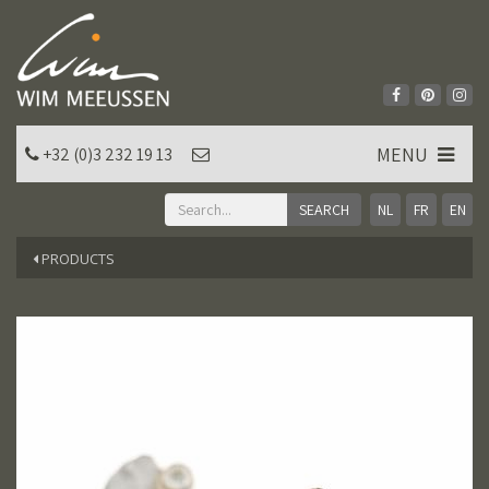
MENU
+32 (0)3 232 19 13
NL
FR
EN
PRODUCTS