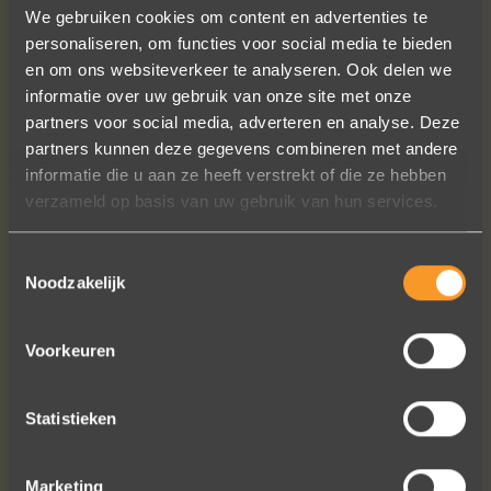
We gebruiken cookies om content en advertenties te
personaliseren, om functies voor social media te bieden
en om ons websiteverkeer te analyseren. Ook delen we
informatie over uw gebruik van onze site met onze
partners voor social media, adverteren en analyse. Deze
A+ voor ontwerp, klantenservice.
partners kunnen deze gegevens combineren met andere
Bedankt voor al je inspanningen en
informatie die u aan ze heeft verstrekt of die ze hebben
geduld toen we deze ringen
verzameld op basis van uw gebruik van hun services.
ontdekten. Ze zijn gewoonweg perfect
voor ons. We hebben ongeveer een
Toestemmingsselectie
jaar lang online naar ringen gekeken,
Noodzakelijk
we zijn naar veel winkels geweest en
niets voelde helemaal goed. Jouw
Voorkeuren
ontwerpen zijn uniek, goed gemaakt
en haalbaar.
Jak Wonderly
Statistieken
Marketing