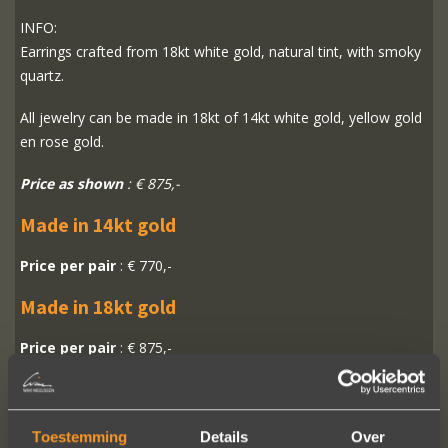
INFO:
Earrings crafted from 18kt white gold, natural tint, with smoky
quartz.
All jewelry can be made in 18kt of 14kt white gold, yellow gold
en rose gold.
Price as shown
: € 875,-
Made in 14kt gold
Price per pair
: € 770,-
Made in 18kt gold
Price per pair
: € 875,-
READ MORE
ORDER?
Toestemming
Details
Over