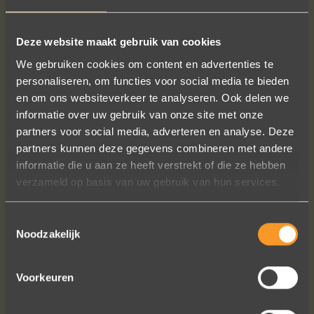
Deze website maakt gebruik van cookies
We gebruiken cookies om content en advertenties te
FOLLOW US ON SOCIAL MEDIA
personaliseren, om functies voor social media te bieden
en om ons websiteverkeer te analyseren. Ook delen we
informatie over uw gebruik van onze site met onze
partners voor social media, adverteren en analyse. Deze
partners kunnen deze gegevens combineren met andere
informatie die u aan ze heeft verstrekt of die ze hebben
verzameld op basis van uw gebruik van hun services.
Een droom die uitkomt, de ringen zijn
prachtig afgewerkt, perfecte kwaliteit.
Toestemmingsselectie
We zijn liefdevol geholpen en ze
Noodzakelijk
waren op tijd klaar. Kan niet anders
zeggen dan AANRADER op elk vlak!
Voorkeuren
Ennio Drost