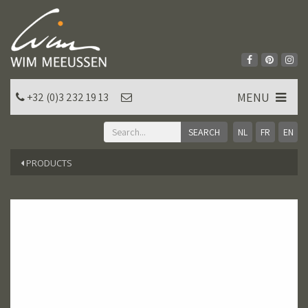
MENU
+32 (0)3 232 19 13
NL
FR
EN
PRODUCTS