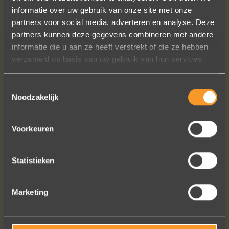
bezig met onze derde bestelling (uit
informatie over uw gebruik van onze site met onze
Frankrijk). De ontvangst is altijd zo
partners voor social media, adverteren en analyse. Deze
vriendelijk, het team reageert snel en
partners kunnen deze gegevens combineren met andere
uitstekend advies. We hebben zojuist
informatie die u aan ze heeft verstrekt of die ze hebben
een ring laten verstellen en er een
verzameld op basis van uw gebruik van hun services.
paar steentjes aan toegevoegd, het
resultaat is werkelijk schitterend. U
Toestemmingsselectie
heeft ons volledige vertrouwen.
Noodzakelijk
Eric Marfort
Voorkeuren
Statistieken
Bekijk al onze reviews
Marketing