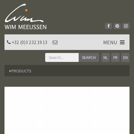
MENU
+32 (0)3 232 19 13
NL
FR
EN
PRODUCTS