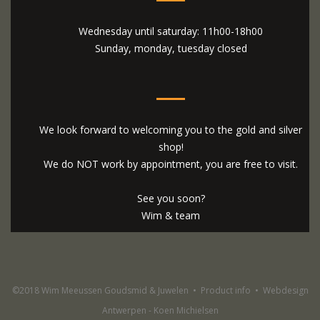
Wednesday until saturday: 11h00-18h00
Sunday, monday, tuesday closed
We look forward to welcoming you to the gold and silver
shop!
We do NOT work by appointment, you are free to visit.
See you soon?
Wim & team
©2018 Wim Meeussen Goudsmid & Juwelen
•
Product info
•
Webdesign
Antwerpen - Koen Michielsen