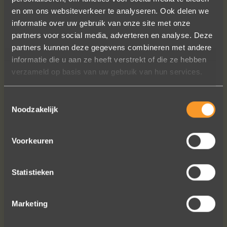
en om ons websiteverkeer te analyseren. Ook delen we
Wat een prachtige ervaring ! Heel
informatie over uw gebruik van onze site met onze
professioneel team, persoonlijk en
partners voor social media, adverteren en analyse. Deze
warm onthaal, verzorgde service,
partners kunnen deze gegevens combineren met andere
punctueel in het uitvoeren van de
informatie die u aan ze heeft verstrekt of die ze hebben
bestelling, permanent contact per
verzameld op basis van uw gebruik van hun services.
email tot het versturen van van de
ringen (we wonen in het buitenland).
Toestemmingsselectie
Alles tip top en dat mag hoog en
Noodzakelijk
duidelijk gezegd worden.
Brigitte Antoine Guiet
Voorkeuren
Statistieken
Bekijk al onze reviews
Marketing