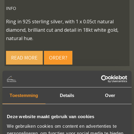
INFO
Ring in 925 sterling silver, with 1 x 0.05ct natural
diamond, brilliant cut and detail in 18kt white gold,
natural hue.
READ MORE
ORDER?
FOLLOW US ON SOCIAL MEDIA
Toestemming
Details
Over
Deze website maakt gebruik van cookies
We gebruiken cookies om content en advertenties te
personaliseren, om functies voor social media te bieden