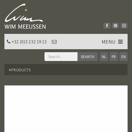
MENU
+32 (0)3 232 19 13
NL
FR
EN
PRODUCTS