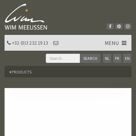
MENU
+32 (0)3 232 19 13
NL
FR
EN
PRODUCTS