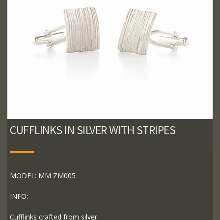
CUFFLINKS IN SILVER WITH STRIPES
MODEL: MM ZM005
INFO:
Cufflinks crafted from silver.