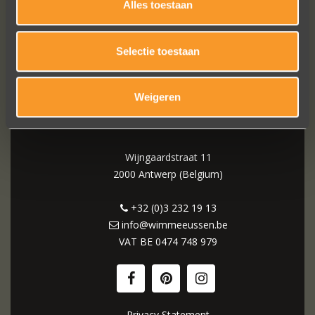
Alles toestaan
Selectie toestaan
WIM MEEUSSEN
Weigeren
Wijngaardstraat 11
2000 Antwerp (Belgium)
+32 (0)3 232 19 13
info@wimmeeussen.be
VAT BE
0474 748 979
Privacy Statement