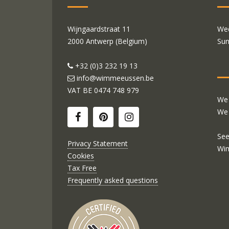
Wijngaardstraat 11
Wed
2000 Antwerp (Belgium)
Sun
+32 (0)3 232 19 13
info@wimmeeussen.be
VAT BE
0474 748 979
We 
We 
See
Privacy Statement
Wi
Cookies
Tax Free
Frequently asked questions