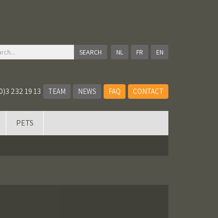
NL
FR
EN
0)3 232 19 13
TEAM
NEWS
FAQ
CONTACT
PETS