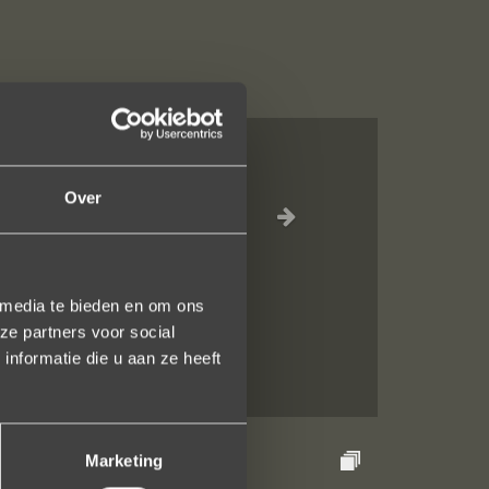
e ontvangst is
Over
 een ring laten
terend. U heeft
 media te bieden en om ons
ze partners voor social
nformatie die u aan ze heeft
Marketing