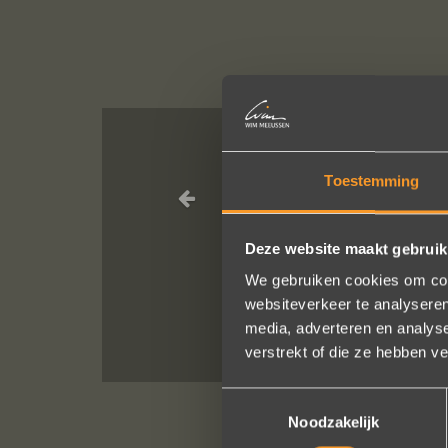
In de ban van
Toestemming
altijd zo vrie
verstellen en 
Deze website maakt gebruik
We gebruiken cookies om cont
websiteverkeer te analyseren
media, adverteren en analys
verstrekt of die ze hebben v
Toestemmingsselectie
Noodzakelijk