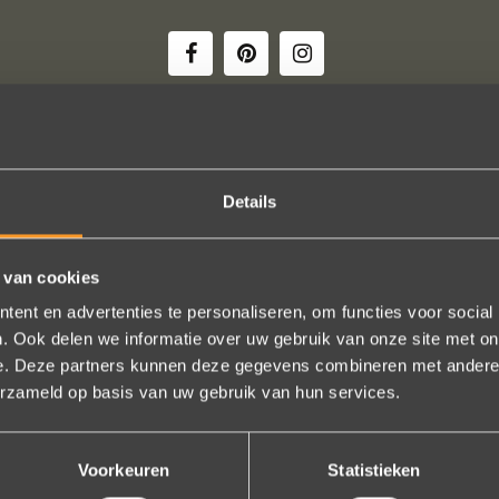
 uw creaties zijn we bezig met onze derde bestelling (uit Frankrijk). D
Details
ndelijk, het team reageert snel en uitstekend advies. We hebben zojuist
er een paar steentjes aan toegevoegd, het resultaat is werkelijk schit
 van cookies
ons volledige vertrouwen.
ent en advertenties te personaliseren, om functies voor social
Eric Marfort
. Ook delen we informatie over uw gebruik van onze site met on
e. Deze partners kunnen deze gegevens combineren met andere i
Bekijk al onze reviews
erzameld op basis van uw gebruik van hun services.
Voorkeuren
Statistieken