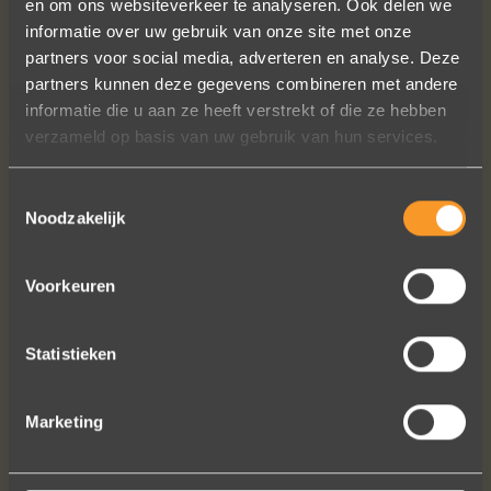
en om ons websiteverkeer te analyseren. Ook delen we
Wat een prachtige sieraden! Na mn
informatie over uw gebruik van onze site met onze
trouwring heb ik nu aan mn andere
partners voor social media, adverteren en analyse. Deze
hand ook een juweeltje. Zo trots als
partners kunnen deze gegevens combineren met andere
een pauw ben ik.
informatie die u aan ze heeft verstrekt of die ze hebben
Marijn Melis
verzameld op basis van uw gebruik van hun services.
Toestemmingsselectie
Noodzakelijk
Voorkeuren
Statistieken
Bekijk al onze reviews
Marketing