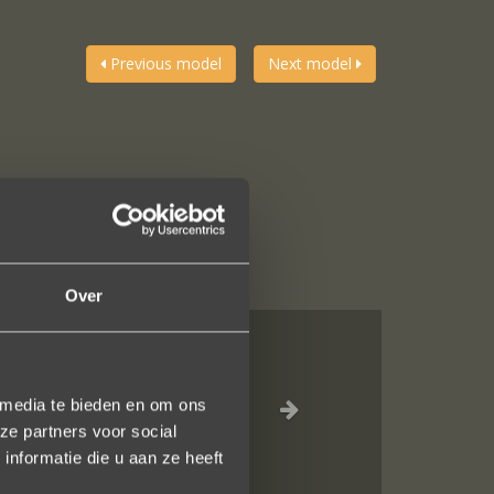
Previous model
Next model
Over
eel vriendelijk
 media te bieden en om ons
ze partners voor social
nformatie die u aan ze heeft