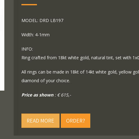
MODEL: DRD LB197
Width: 4-1mm
INFO:
Ring crafted from 18kt white gold, natural tint, set with 1x0
All rings can be made in 18kt of 14kt white gold, yellow go
diamond of your choice.
Price as shown
: € 615,-
READ MORE
ORDER?