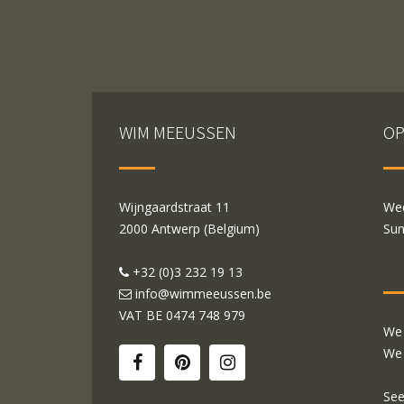
WIM MEEUSSEN
OP
Wijngaardstraat 11
Wed
2000 Antwerp (Belgium)
Sun
+32 (0)3 232 19 13
info@wimmeeussen.be
VAT BE
0474 748 979
We 
We 
See