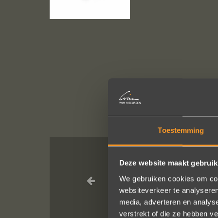
Toestemming
Deze website maakt gebruik
Heel blij met 
We gebruiken cookies om cont
websiteverkeer te analyseren
media, adverteren en analys
verstrekt of die ze hebben v