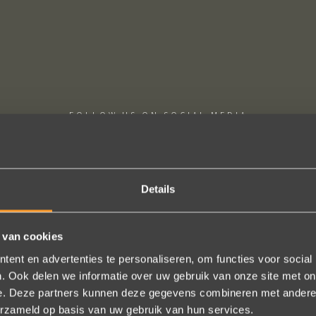
FOLLOW US ON SOCIAL MEDIA
Details
 van cookies
onze trouwringen! Ruime keuze en correcte prijzen! We werden steeds h
ent en advertenties te personaliseren, om functies voor social
geholpen.
. Ook delen we informatie over uw gebruik van onze site met on
Naomi Ilsbroux
e. Deze partners kunnen deze gegevens combineren met andere i
erzameld op basis van uw gebruik van hun services.