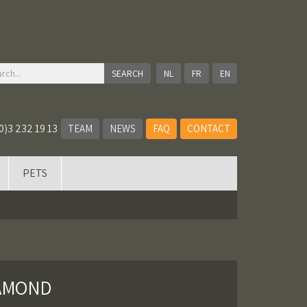
NL
FR
EN
0)3 232 19 13
TEAM
NEWS
FAQ
CONTACT
PETS
IAMOND