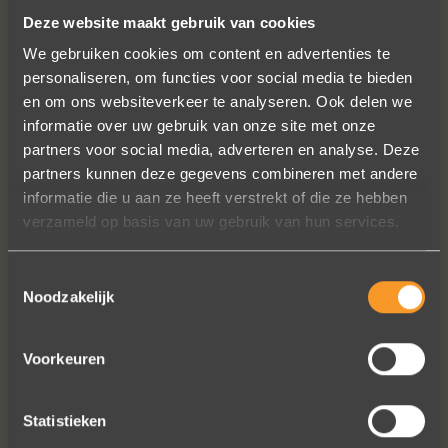
Deze website maakt gebruik van cookies
FOLLOW US ON SOCIAL MEDIA
We gebruiken cookies om content en advertenties te
personaliseren, om functies voor social media te bieden
en om ons websiteverkeer te analyseren. Ook delen we
informatie over uw gebruik van onze site met onze
partners voor social media, adverteren en analyse. Deze
partners kunnen deze gegevens combineren met andere
informatie die u aan ze heeft verstrekt of die ze hebben
A+ voor ontwerp, klantenservice.
verzameld op basis van uw gebruik van hun services.
Bedankt voor al je inspanningen en
geduld toen we deze ringen
Toestemmingsselectie
ontdekten. Ze zijn gewoonweg perfect
Noodzakelijk
voor ons. We hebben ongeveer een
jaar lang online naar ringen gekeken,
we zijn naar veel winkels geweest en
Voorkeuren
niets voelde helemaal goed. Jouw
ontwerpen zijn uniek, goed gemaakt
Statistieken
en haalbaar.