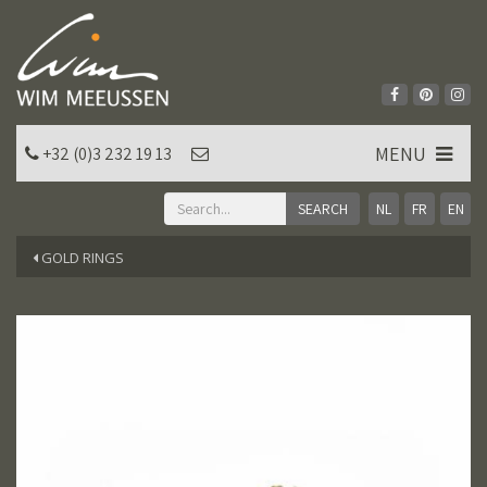
MENU
+32 (0)3 232 19 13
NL
FR
EN
GOLD RINGS