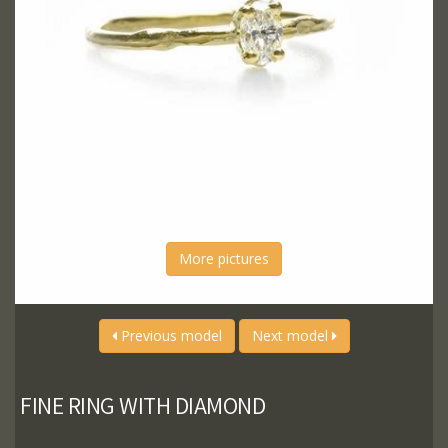
More pictures
Previous model
Next model
FINE RING WITH DIAMOND