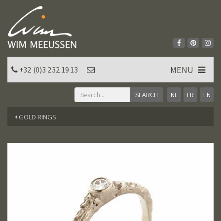
MENU
+32 (0)3 232 19 13
NL
FR
EN
GOLD RINGS