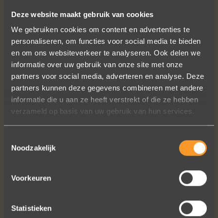
Deze website maakt gebruik van cookies
FOLLOW US ON SOCIAL MEDIA
We gebruiken cookies om content en advertenties te
personaliseren, om functies voor social media te bieden
en om ons websiteverkeer te analyseren. Ook delen we
informatie over uw gebruik van onze site met onze
partners voor social media, adverteren en analyse. Deze
partners kunnen deze gegevens combineren met andere
informatie die u aan ze heeft verstrekt of die ze hebben
Wat een prachtige ervaring ! Heel
verzameld op basis van uw gebruik van hun services.
professioneel team, persoonlijk en
warm onthaal, verzorgde service,
Toestemmingsselectie
punctueel in het uitvoeren van de
Noodzakelijk
bestelling, permanent contact per
email tot het versturen van van de
ringen (we wonen in het buitenland).
Voorkeuren
Alles tip top en dat mag hoog en
duidelijk gezegd worden.
Statistieken
Brigitte Antoine Guiet