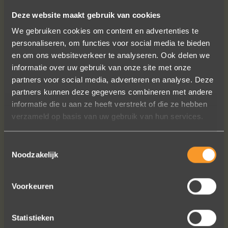
Deze website maakt gebruik van cookies
FOLLOW US ON SOCIAL MEDIA
We gebruiken cookies om content en advertenties te
personaliseren, om functies voor social media te bieden
en om ons websiteverkeer te analyseren. Ook delen we
informatie over uw gebruik van onze site met onze
partners voor social media, adverteren en analyse. Deze
partners kunnen deze gegevens combineren met andere
informatie die u aan ze heeft verstrekt of die ze hebben
Sieraden online besteld: de ring is
verzameld op basis van uw gebruik van hun services.
subliem! Zoals altijd! Het maakt mijn
verzameling compleet ??
Toestemmingsselectie
Ik dank het hele team hartelijk voor dit
Noodzakelijk
prachtige juweeltje, en ook voor jullie
vriendelijkheid tijdens onze
gesprekken!
Voorkeuren
Nathalie Diaz Perez
Statistieken