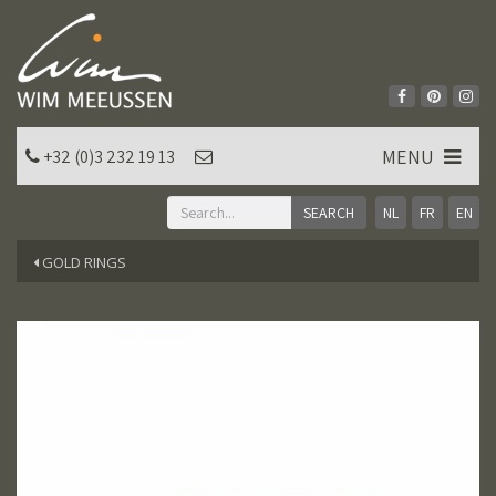
MENU
+32 (0)3 232 19 13
NL
FR
EN
GOLD RINGS