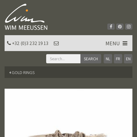
MENU
+32 (0)3 232 19 13
NL
FR
EN
GOLD RINGS