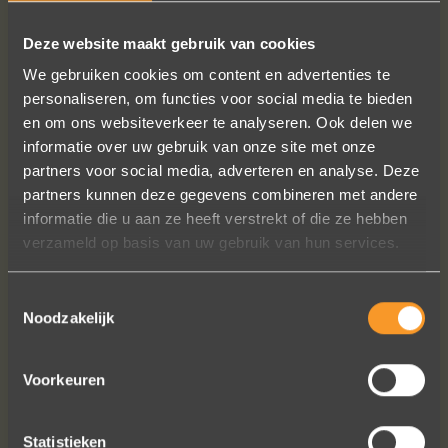
Deze website maakt gebruik van cookies
FOLLOW US ON SOCIAL MEDIA
We gebruiken cookies om content en advertenties te
personaliseren, om functies voor social media te bieden
en om ons websiteverkeer te analyseren. Ook delen we
informatie over uw gebruik van onze site met onze
partners voor social media, adverteren en analyse. Deze
partners kunnen deze gegevens combineren met andere
informatie die u aan ze heeft verstrekt of die ze hebben
verzameld op basis van uw gebruik van hun services.
Wat een vakmanschap! De sierraden
zijn gewoon prachtig en subtiel
tegelijk. Héél veel waar voor je geld. In
Toestemmingsselectie
Noodzakelijk
het echt zijn ze eigenlijk mooier dan
op de foto's.
We bestelden online, maar er wordt
Voorkeuren
contact met je onderhouden alsof je
in de winkel staat.
Het is eigenlijk een feestje om bij Wim
Statistieken