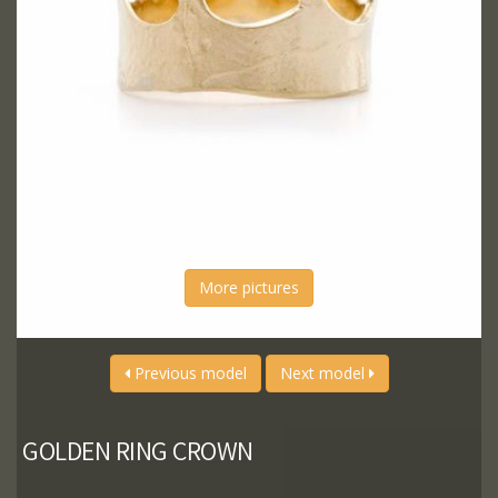
More pictures
Previous model
Next model
GOLDEN RING CROWN