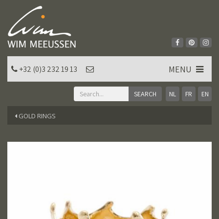
MENU
+32 (0)3 232 19 13
NL
FR
EN
GOLD RINGS