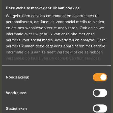
Deze website maakt gebruik van cookies
FOLLOW US ON SOCIAL MEDIA
We gebruiken cookies om content en advertenties te
personaliseren, om functies voor social media te bieden
en om ons websiteverkeer te analyseren. Ook delen we
informatie over uw gebruik van onze site met onze
partners voor social media, adverteren en analyse. Deze
partners kunnen deze gegevens combineren met andere
informatie die u aan ze heeft verstrekt of die ze hebben
Sieraden online besteld: de ring is
verzameld op basis van uw gebruik van hun services.
subliem! Zoals altijd! Het maakt mijn
verzameling compleet ??
Toestemmingsselectie
Ik dank het hele team hartelijk voor dit
Noodzakelijk
prachtige juweeltje, en ook voor jullie
vriendelijkheid tijdens onze
Voorkeuren
gesprekken!
Nathalie Diaz Perez
Statistieken