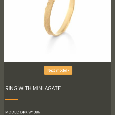
Next model
RING WITH MINI AGATE
MODEL: DRK W1386