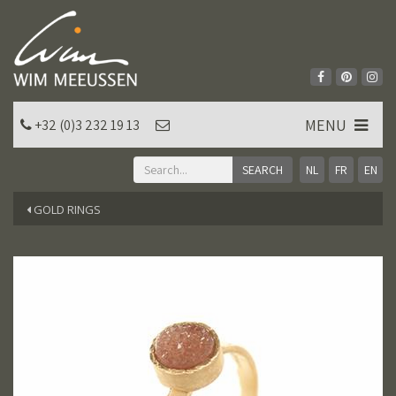
MENU
+32 (0)3 232 19 13
NL
FR
EN
GOLD RINGS