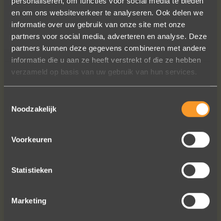
personaliseren, om functies voor social media te bieden
en om ons websiteverkeer te analyseren. Ook delen we
informatie over uw gebruik van onze site met onze
Sieraden online besteld: de ring is
partners voor social media, adverteren en analyse. Deze
subliem! Zoals altijd! Het maakt mijn
partners kunnen deze gegevens combineren met andere
verzameling compleet ??
informatie die u aan ze heeft verstrekt of die ze hebben
Ik dank het hele team hartelijk voor dit
verzameld op basis van uw gebruik van hun services.
prachtige juweeltje, en ook voor jullie
vriendelijkheid tijdens onze
gesprekken!
Toestemmingsselectie
Noodzakelijk
Nathalie Diaz Perez
Voorkeuren
Statistieken
Bekijk al onze reviews
Marketing