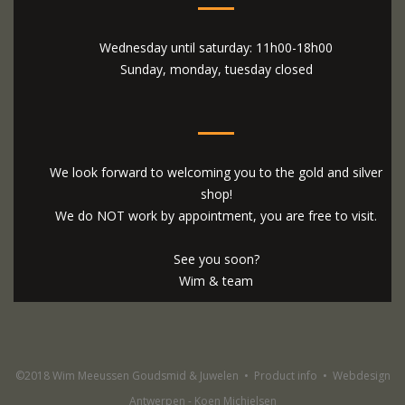
Wednesday until saturday: 11h00-18h00
Sunday, monday, tuesday closed
We look forward to welcoming you to the gold and silver
shop!
We do NOT work by appointment, you are free to visit.
See you soon?
Wim & team
©2018 Wim Meeussen Goudsmid & Juwelen
•
Product info
•
Webdesign
Antwerpen - Koen Michielsen