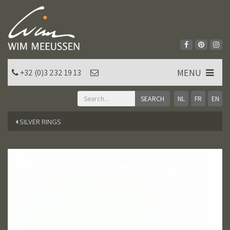
MENU
+32 (0)3 232 19 13
NL
FR
EN
SILVER RINGS