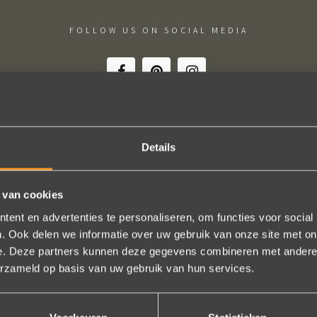
FOLLOW US ON SOCIAL MEDIA
Details
schap! De sierraden zijn gewoon prachtig en subtiel tegelijk. Héél ve
geld. In het echt zijn ze eigenlijk mooier dan op de foto's.
 van cookies
n online, maar er wordt contact met je onderhouden alsof je in de w
ent en advertenties te personaliseren, om functies voor social
t is eigenlijk een feestje om bij Wim Meeusen sierraden aan te schaff
. Ook delen we informatie over uw gebruik van onze site met on
Erik Koopmans
e. Deze partners kunnen deze gegevens combineren met andere i
erzameld op basis van uw gebruik van hun services.
Bekijk al onze reviews