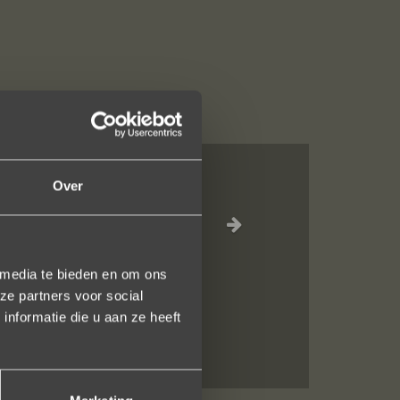
Over
el waar voor je
inkel staat.
 media te bieden en om ons
en!
ze partners voor social
nformatie die u aan ze heeft