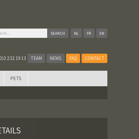
NL
FR
EN
0)3 232 19 13
TEAM
NEWS
FAQ
CONTACT
PETS
ETAILS