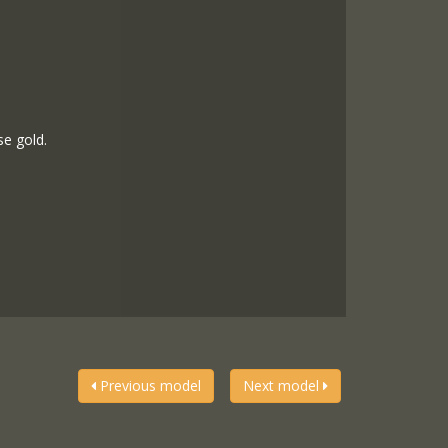
ose gold.
Previous model
Next model