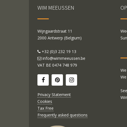
WIM MEEUSSEN
OP
Wijngaardstraat 11
Wed
2000 Antwerp (Belgium)
Sun
+32 (0)3 232 19 13
info@wimmeeussen.be
VAT BE
0474 748 979
We 
We 
See
Privacy Statement
Wi
Cookies
Tax Free
Frequently asked questions