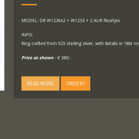
MODEL: DR W1236x2 + W1233 + 2 AUR fleurtjes
INFO:
Ring crafted from 925 sterling silver, with details in 18kt r
Price as shown
: € 380,-
READ MORE
ORDER?