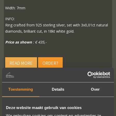
Width: 7mm
INFO:
Ring crafted from 925 sterling silver, set with 3x0,01ct natural
diamonds, brilliant cut, in 18kt white gold.
Price as shown
: € 435,-
READ MORE
ORDER?
Toestemming
Details
Over
FOLLOW US ON SOCIAL MEDIA
Deze website maakt gebruik van cookies
We gebruiken cookies om content en advertenties te