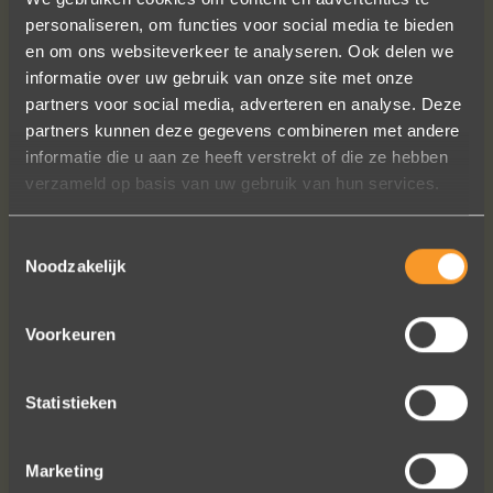
personaliseren, om functies voor social media te bieden
en om ons websiteverkeer te analyseren. Ook delen we
informatie over uw gebruik van onze site met onze
partners voor social media, adverteren en analyse. Deze
Wat een prachtige ervaring ! Heel
partners kunnen deze gegevens combineren met andere
professioneel team, persoonlijk en
informatie die u aan ze heeft verstrekt of die ze hebben
warm onthaal, verzorgde service,
verzameld op basis van uw gebruik van hun services.
punctueel in het uitvoeren van de
bestelling, permanent contact per
email tot het versturen van van de
Toestemmingsselectie
ringen (we wonen in het buitenland).
Noodzakelijk
Alles tip top en dat mag hoog en
duidelijk gezegd worden.
Voorkeuren
Brigitte Antoine Guiet
Statistieken
Marketing
Bekijk al onze reviews