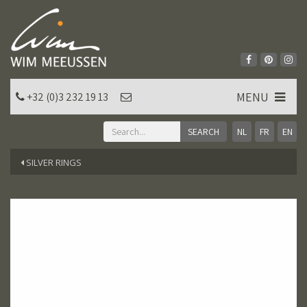
MENU
+32 (0)3 232 19 13
NL
FR
EN
SILVER RINGS