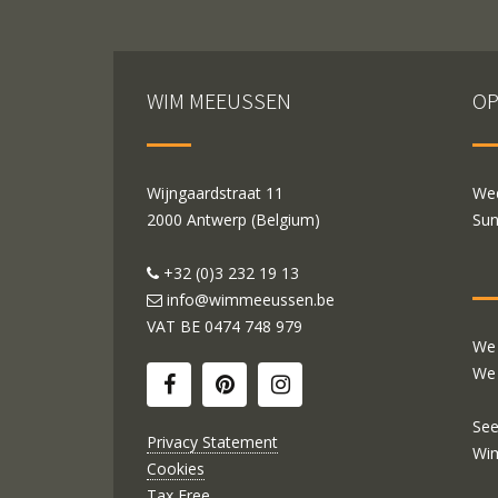
WIM MEEUSSEN
OP
Wijngaardstraat 11
Wed
2000 Antwerp (Belgium)
Sun
+32 (0)3 232 19 13
info@wimmeeussen.be
VAT BE
0474 748 979
We 
We 
See
Privacy Statement
Wi
Cookies
Tax Free