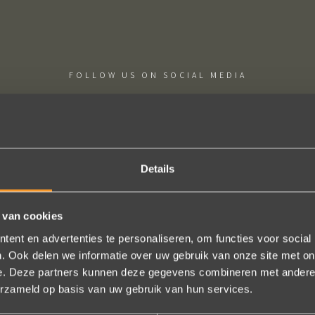
FOLLOW US ON SOCIAL MEDIA
Details
ige sieraden! Na mn trouwring heb ik nu aan mn andere hand ook ee
 van cookies
trots als een pauw ben ik.
ent en advertenties te personaliseren, om functies voor social
Marijn Melis
. Ook delen we informatie over uw gebruik van onze site met on
e. Deze partners kunnen deze gegevens combineren met andere i
erzameld op basis van uw gebruik van hun services.