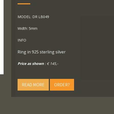
MODEL: DR LB049
Width: 5mm
INFO
Ring in 925 sterling silver
Price as shown
: € 145,-
READ MORE
ORDER?