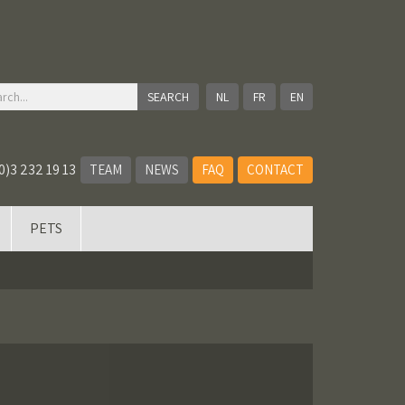
NL
FR
EN
0)3 232 19 13
TEAM
NEWS
FAQ
CONTACT
PETS