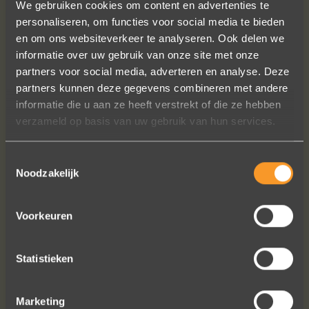
We gebruiken cookies om content en advertenties te
personaliseren, om functies voor social media te bieden
en om ons websiteverkeer te analyseren. Ook delen we
informatie over uw gebruik van onze site met onze
partners voor social media, adverteren en analyse. Deze
Wat een prachtige ervaring ! Heel
partners kunnen deze gegevens combineren met andere
professioneel team, persoonlijk en
informatie die u aan ze heeft verstrekt of die ze hebben
warm onthaal, verzorgde service,
verzameld op basis van uw gebruik van hun services.
punctueel in het uitvoeren van de
bestelling, permanent contact per
Toestemmingsselectie
email tot het versturen van van de
Noodzakelijk
ringen (we wonen in het buitenland).
Alles tip top en dat mag hoog en
duidelijk gezegd worden.
Voorkeuren
Brigitte Antoine Guiet
Statistieken
Marketing