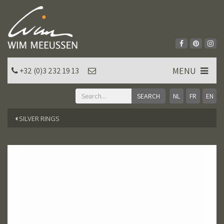
MENU
+32 (0)3 232 19 13
NL
FR
EN
SILVER RINGS