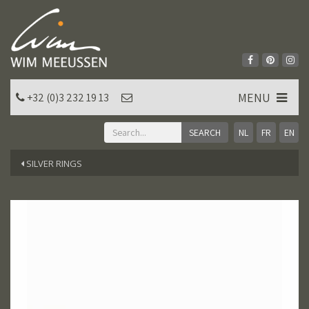
MENU
+32 (0)3 232 19 13
NL
FR
EN
SILVER RINGS