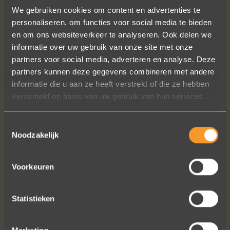
We gebruiken cookies om content en advertenties te
personaliseren, om functies voor social media te bieden
en om ons websiteverkeer te analyseren. Ook delen we
informatie over uw gebruik van onze site met onze
partners voor social media, adverteren en analyse. Deze
A+ voor ontwerp, klantenservice.
partners kunnen deze gegevens combineren met andere
Bedankt voor al je inspanningen en
informatie die u aan ze heeft verstrekt of die ze hebben
geduld toen we deze ringen
verzameld op basis van uw gebruik van hun services.
ontdekten. Ze zijn gewoonweg perfect
voor ons. We hebben ongeveer een
Toestemmingsselectie
jaar lang online naar ringen gekeken,
Noodzakelijk
we zijn naar veel winkels geweest en
niets voelde helemaal goed. Jouw
Voorkeuren
ontwerpen zijn uniek, goed gemaakt
en haalbaar.
Statistieken
Jak Wonderly