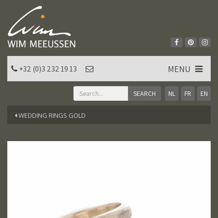
MENU
+32 (0)3 232 19 13
NL
FR
EN
WEDDING RINGS GOLD