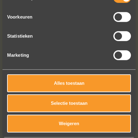
Een droom die uitkomt, de ringen zijn
Voorkeuren
prachtig afgewerkt, perfecte kwaliteit.
We zijn liefdevol geholpen en ze
Statistieken
waren op tijd klaar. Kan niet anders
zeggen dan AANRADER op elk vlak!
Ennio Drost
Marketing
Alles toestaan
Selectie toestaan
Bekijk al onze reviews
Weigeren