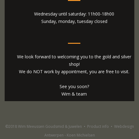
Wednesday until saturday: 11h00-18h00
Sunday, monday, tuesday closed
We look forward to welcoming you to the gold and silver
shop!
We do NOT work by appointment, you are free to visit.
See you soon?
Wim & team
©2018 Wim Meeussen Goudsmid & Juwelen
•
Product info
•
Webdesign
Antwerpen - Koen Michielsen