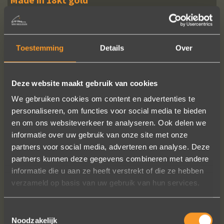
Made in 18kt gold
Price ladies ring, excl. diamond(s)
: € 1760,-
Price ladies'ring, incl. diamond(s)
: € 1865,-
Price men's ring
: € 2015,-
Toestemming
Details
Over
Price per pair, incl. diamond(s)
: € 3880,-
Deze website maakt gebruik van cookies
READ MORE
ORDER?
We gebruiken cookies om content en advertenties te
personaliseren, om functies voor social media te bieden
en om ons websiteverkeer te analyseren. Ook delen we
informatie over uw gebruik van onze site met onze
partners voor social media, adverteren en analyse. Deze
FOLLOW US ON SOCIAL MEDIA
partners kunnen deze gegevens combineren met andere
informatie die u aan ze heeft verstrekt of die ze hebben
verzameld op basis van uw gebruik van hun services.
Toestemmingsselectie
Noodzakelijk