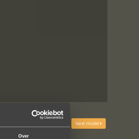
Previous model
Next model
Over