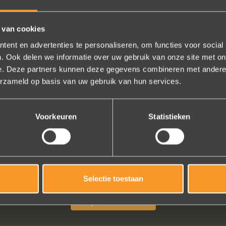
FOLLOW US ON SOCIAL MEDIA
 van cookies
ent en advertenties te personaliseren, om functies voor social
. Ook delen we informatie over uw gebruik van onze site met on
e. Deze partners kunnen deze gegevens combineren met andere i
erzameld op basis van uw gebruik van hun services.
Voorkeuren
Statistieken
aring ! Heel professioneel team, persoonlijk en warm onthaal, verzo
t uitvoeren van de bestelling, permanent contact per email tot het ver
onen in het buitenland). Alles tip top en dat mag hoog en duidelijk g
worden.
Selectie toestaan
Brigitte Antoine Guiet
Bekijk al onze reviews