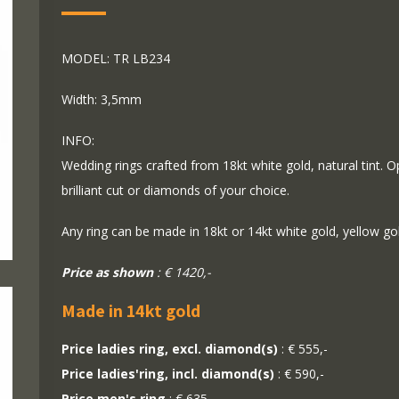
MODEL: TR LB234
Width: 3,5mm
INFO:
Wedding rings crafted from 18kt white gold, natural tint. O
brilliant cut or diamonds of your choice.
Any ring can be made in 18kt or 14kt white gold, yellow go
Price as shown
: € 1420,-
Made in 14kt gold
Price ladies ring, excl. diamond(s)
: € 555,-
Price ladies'ring, incl. diamond(s)
: € 590,-
Price men's ring
: € 635,-