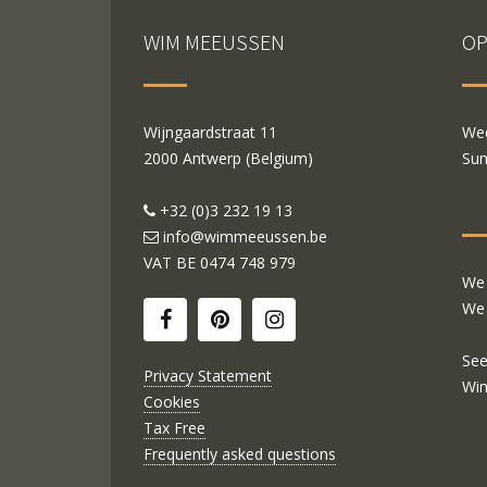
WIM MEEUSSEN
OP
Wijngaardstraat 11
Wed
2000 Antwerp (Belgium)
Sun
+32 (0)3 232 19 13
info@wimmeeussen.be
VAT BE
0474 748 979
We 
We 
See
Privacy Statement
Wi
Cookies
Tax Free
Frequently asked questions