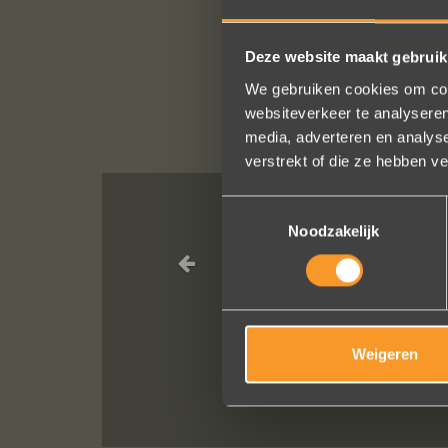
Deze website maakt gebruik
We gebruiken cookies om cont
websiteverkeer te analyseren
media, adverteren en analys
verstrekt of die ze hebben v
Toestemmingsselectie
Noodzakelijk
Wat een prachtige erv
service, punctueel in he
van van de ringen (we w
Weigeren