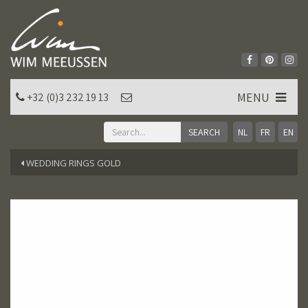
MENU
+32 (0)3 232 19 13
NL
FR
EN
WEDDING RINGS GOLD