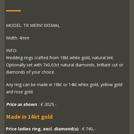
MODEL: TR MERVI XXSMAL
Width: 4mm
INFO:
Wedding rings crafted from 18kt white gold, natural tint.
Optionally set with 7x0,03ct natural diamonds, brilliant cut or
diamonds of your choice.
Any ring can be made in 18kt or 14kt white gold, yellow gold
and rose gold.
Price as shown
: € 3025,-
Made in 14kt gold
Price ladies ring, excl. diamond(s)
: € 740,-