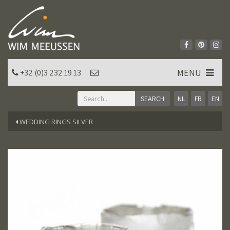
MENU
+32 (0)3 232 19 13
NL
FR
EN
WEDDING RINGS SILVER