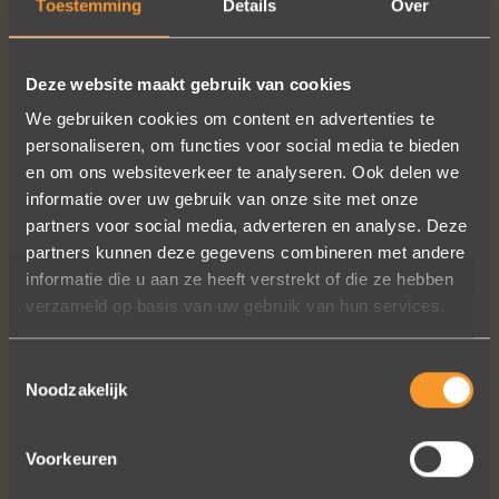
Toestemming
Details
Over
READ MORE
ORDER?
Deze website maakt gebruik van cookies
We gebruiken cookies om content en advertenties te
personaliseren, om functies voor social media te bieden
FOLLOW US ON SOCIAL MEDIA
en om ons websiteverkeer te analyseren. Ook delen we
informatie over uw gebruik van onze site met onze
partners voor social media, adverteren en analyse. Deze
partners kunnen deze gegevens combineren met andere
informatie die u aan ze heeft verstrekt of die ze hebben
verzameld op basis van uw gebruik van hun services.
Heel blij met onze trouwringen! Ruime
Toestemmingsselectie
keuze en correcte prijzen! We werden
Noodzakelijk
steeds heel vriendelijk geholpen.
Naomi Ilsbroux
Voorkeuren