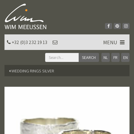
MENU
+32 (0)3 232 19 13
NL
FR
EN
WEDDING RINGS SILVER