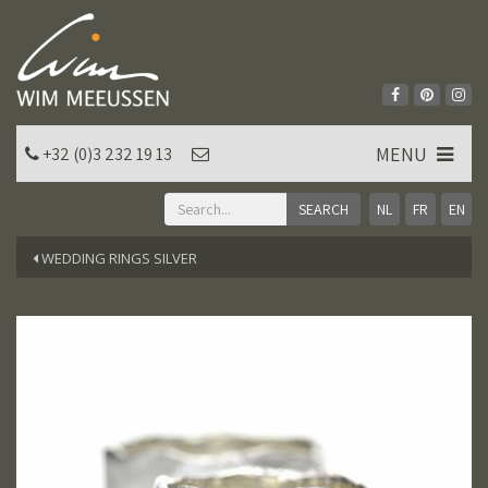
MENU
+32 (0)3 232 19 13
NL
FR
EN
WEDDING RINGS SILVER