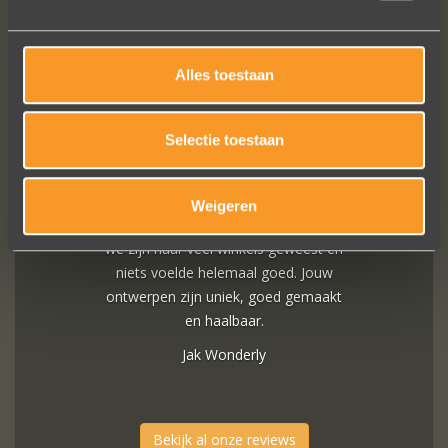
Alles toestaan
A+ voor ontwerp, klantenservice.
Bedankt voor al je inspanningen en
Selectie toestaan
geduld toen we deze ringen
ontdekten. Ze zijn gewoonweg perfect
voor ons. We hebben ongeveer een
Weigeren
jaar lang online naar ringen gekeken,
we zijn naar veel winkels geweest en
niets voelde helemaal goed. Jouw
ontwerpen zijn uniek, goed gemaakt
en haalbaar.
Jak Wonderly
Bekijk al onze reviews