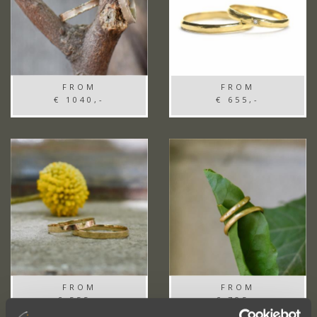
FROM
FROM
€ 1040,-
€ 655,-
FROM
FROM
€ 555,-
€ 785,-