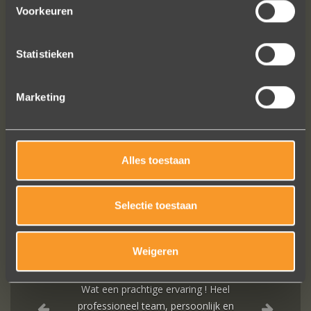
twist. Perfect for celebrating your love in a stylish and special
Voorkeuren
way.
View
all wedding rings
.
Statistieken
Marketing
Alles toestaan
FOLLOW US ON SOCIAL MEDIA
Selectie toestaan
Weigeren
Wat een prachtige ervaring ! Heel
professioneel team, persoonlijk en