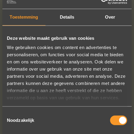
Toestemming
Details
Over
Deze website maakt gebruik van cookies
We gebruiken cookies om content en advertenties te
personaliseren, om functies voor social media te bieden
en om ons websiteverkeer te analyseren. Ook delen we
informatie over uw gebruik van onze site met onze
FROM
FROM
partners voor social media, adverteren en analyse. Deze
€ 785,-
€ 655,-
partners kunnen deze gegevens combineren met andere
informatie die u aan ze heeft verstrekt of die ze hebben
verzameld op basis van uw gebruik van hun services.
Since 1987, Goudsmederij Wim Meeussen has specialised in
Toestemmingsselectie
manufacturing wedding rings.
Noodzakelijk
The "Classic" collection stands for simple models with a unique