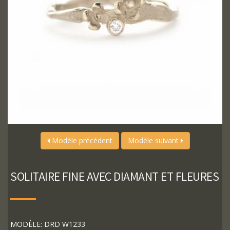
Modèle précédent
Modèle suivant
SOLITAIRE FINE AVEC DIAMANT ET FLEURES
MODÈLE: DRD W1233