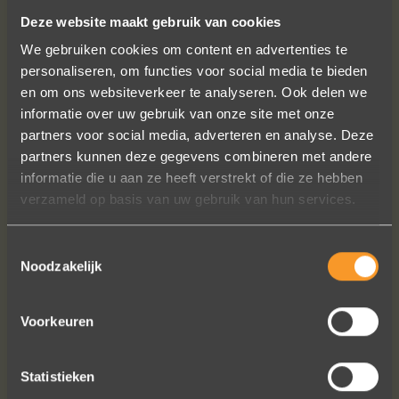
SUIVEZ-NOUS SUR LES MÉDIAS SOCIAUX
Deze website maakt gebruik van cookies
We gebruiken cookies om content en advertenties te
personaliseren, om functies voor social media te bieden
en om ons websiteverkeer te analyseren. Ook delen we
informatie over uw gebruik van onze site met onze
partners voor social media, adverteren en analyse. Deze
partners kunnen deze gegevens combineren met andere
A+ voor ontwerp, klantenservice.
informatie die u aan ze heeft verstrekt of die ze hebben
Bedankt voor al je inspanningen en
verzameld op basis van uw gebruik van hun services.
geduld toen we deze ringen
ontdekten. Ze zijn gewoonweg perfect
Toestemmingsselectie
voor ons. We hebben ongeveer een
Noodzakelijk
jaar lang online naar ringen gekeken,
we zijn naar veel winkels geweest en
niets voelde helemaal goed. Jouw
Voorkeuren
ontwerpen zijn uniek, goed gemaakt
en haalbaar.
Statistieken
Jak Wonderly