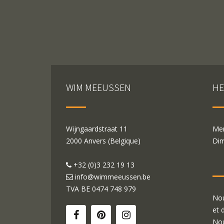
WIM MEEUSSEN
HE
Wijngaardstraat 11
Mer
2000 Anvers (Belgique)
Dim
+32 (0)3 232 19 13
info@wimmeeussen.be
TVA BE
0474 748 979
Nou
et 
Nou