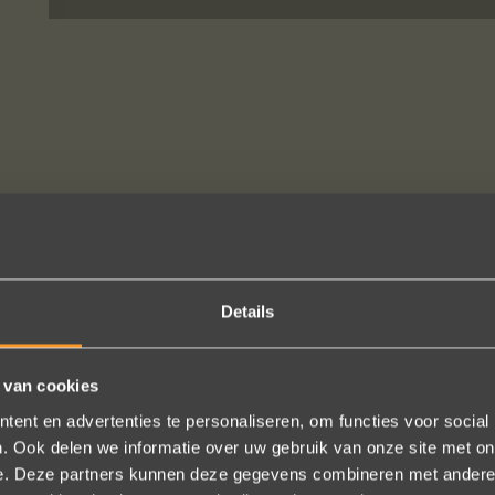
SUIVEZ-NOUS SUR LES MÉDIAS SOCIAUX
Details
 van cookies
rp, klantenservice. Bedankt voor al je inspanningen en geduld toen 
ent en advertenties te personaliseren, om functies voor social
e zijn gewoonweg perfect voor ons. We hebben ongeveer een jaar lan
. Ook delen we informatie over uw gebruik van onze site met on
, we zijn naar veel winkels geweest en niets voelde helemaal goed.
e. Deze partners kunnen deze gegevens combineren met andere i