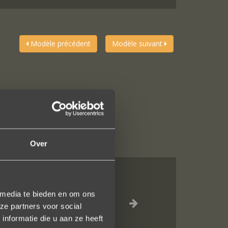
Modèle précédent
Modèle suivant
Over
we deze ringen
 media te bieden en om ons
g online naar
ze partners voor social
 Jouw ontwerpen
nformatie die u aan ze heeft