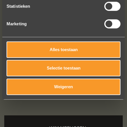
Nathalie Diaz Perez
Statistieken
Marketing
Bekijk al onze reviews
Alles toestaan
Selectie toestaan
Weigeren