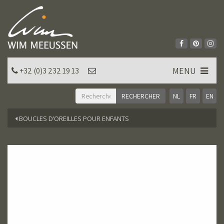
MENU
+32 (0)3 232 19 13
NL
FR
EN
BOUCLES D’OREILLES POUR ENFANTS