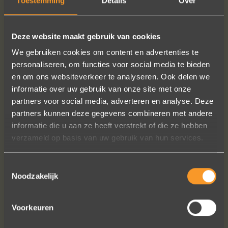
Toestemming
Details
Over
Deze website maakt gebruik van cookies
SUIVEZ-NOUS SUR LES MÉDIAS SOCIAUX
We gebruiken cookies om content en advertenties te
personaliseren, om functies voor social media te bieden
en om ons websiteverkeer te analyseren. Ook delen we
informatie over uw gebruik van onze site met onze
partners voor social media, adverteren en analyse. Deze
partners kunnen deze gegevens combineren met andere
informatie die u aan ze heeft verstrekt of die ze hebben
verzameld op basis van uw gebruik van hun services.
Sieraden online besteld: de ring is
subliem! Zoals altijd! Het maakt mijn
Toestemmingsselectie
verzameling compleet ??
Noodzakelijk
Ik dank het hele team hartelijk voor dit
prachtige juweeltje, en ook voor jullie
vriendelijkheid tijdens onze
Voorkeuren
gesprekken!