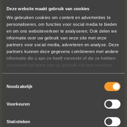
Deze website maakt gebruik van cookies
We gebruiken cookies om content en advertenties te
VOLG ONS OP SOCIALE MEDIA
personaliseren, om functies voor social media te bieden
en om ons websiteverkeer te analyseren. Ook delen we
informatie over uw gebruik van onze site met onze
partners voor social media, adverteren en analyse. Deze
partners kunnen deze gegevens combineren met andere
informatie die u aan ze heeft verstrekt of die ze hebben
verzameld op basis van uw gebruik van hun services.
Sieraden online besteld: de ring is
subliem! Zoals altijd! Het maakt mijn
Toestemmingsselectie
verzameling compleet ??
Noodzakelijk
Ik dank het hele team hartelijk voor dit
prachtige juweeltje, en ook voor jullie
vriendelijkheid tijdens onze
Voorkeuren
gesprekken!
Nathalie Diaz Perez
Statistieken