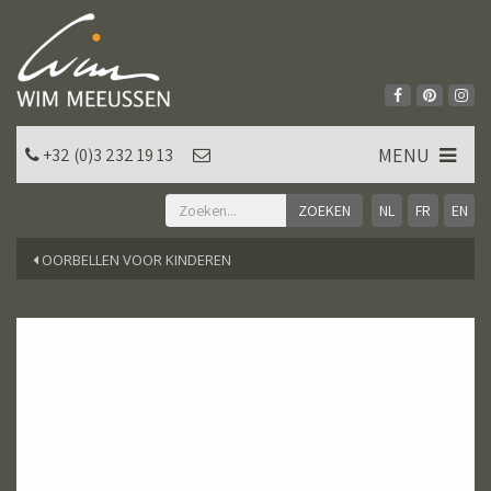
MENU
+32 (0)3 232 19 13
NL
FR
EN
OORBELLEN VOOR KINDEREN