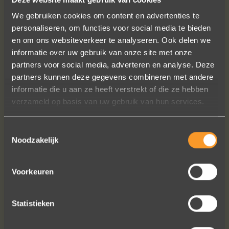
We gebruiken cookies om content en advertenties te
personaliseren, om functies voor social media te bieden
en om ons websiteverkeer te analyseren. Ook delen we
informatie over uw gebruik van onze site met onze
partners voor social media, adverteren en analyse. Deze
A+ voor ontwerp, klantenservice.
partners kunnen deze gegevens combineren met andere
Bedankt voor al je inspanningen en
informatie die u aan ze heeft verstrekt of die ze hebben
geduld toen we deze ringen
verzameld op basis van uw gebruik van hun services.
ontdekten. Ze zijn gewoonweg perfect
voor ons. We hebben ongeveer een
Toestemmingsselectie
jaar lang online naar ringen gekeken,
Noodzakelijk
we zijn naar veel winkels geweest en
niets voelde helemaal goed. Jouw
ontwerpen zijn uniek, goed gemaakt
Voorkeuren
en haalbaar.
Jak Wonderly
Statistieken