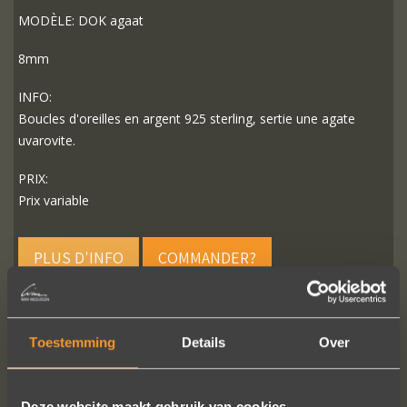
MODÈLE: DOK agaat
8mm
INFO:
Boucles d'oreilles en argent 925 sterling, sertie une agate
uvarovite.
PRIX:
Prix variable
PLUS D'INFO
COMMANDER?
Toestemming
Details
Over
SUIVEZ-NOUS SUR LES MÉDIAS SOCIAUX
Deze website maakt gebruik van cookies