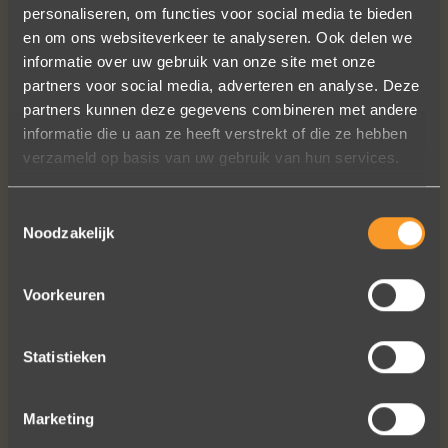
personaliseren, om functies voor social media te bieden
en om ons websiteverkeer te analyseren. Ook delen we
informatie over uw gebruik van onze site met onze
partners voor social media, adverteren en analyse. Deze
Wat een prachtige ervaring ! Heel
partners kunnen deze gegevens combineren met andere
professioneel team, persoonlijk en
informatie die u aan ze heeft verstrekt of die ze hebben
warm onthaal, verzorgde service,
verzameld op basis van uw gebruik van hun services.
punctueel in het uitvoeren van de
bestelling, permanent contact per
Toestemmingsselectie
email tot het versturen van van de
Noodzakelijk
ringen (we wonen in het buitenland).
Alles tip top en dat mag hoog en
duidelijk gezegd worden.
Voorkeuren
Brigitte Antoine Guiet
Statistieken
Marketing
Bekijk al onze reviews