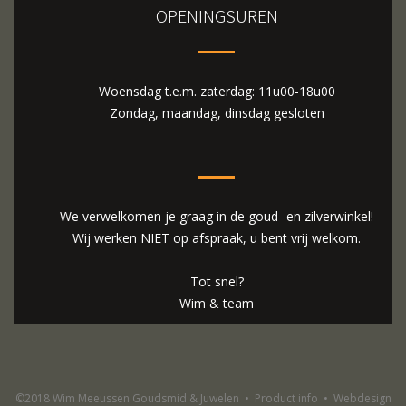
OPENINGSUREN
Woensdag t.e.m. zaterdag: 11u00-18u00
Zondag, maandag, dinsdag gesloten
We verwelkomen je graag in de goud- en zilverwinkel!
Wij werken NIET op afspraak, u bent vrij welkom.
Tot snel?
Wim & team
©2018 Wim Meeussen Goudsmid & Juwelen
•
Product info
•
Webdesign