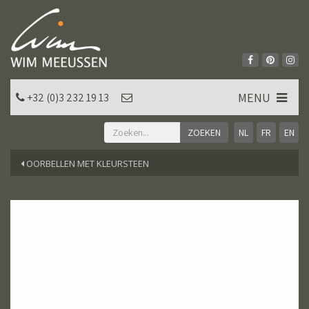
MENU
+32 (0)3 232 19 13
NL
FR
EN
OORBELLEN MET KLEURSTEEN