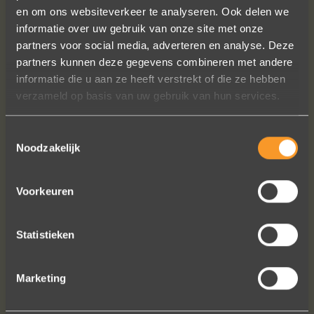
A+ voor ontwerp, klantenservice.
en om ons websiteverkeer te analyseren. Ook delen we
Bedankt voor al je inspanningen en
informatie over uw gebruik van onze site met onze
geduld toen we deze ringen
partners voor social media, adverteren en analyse. Deze
ontdekten. Ze zijn gewoonweg perfect
partners kunnen deze gegevens combineren met andere
voor ons. We hebben ongeveer een
informatie die u aan ze heeft verstrekt of die ze hebben
jaar lang online naar ringen gekeken,
verzameld op basis van uw gebruik van hun services.
we zijn naar veel winkels geweest en
niets voelde helemaal goed. Jouw
Toestemmingsselectie
ontwerpen zijn uniek, goed gemaakt
Noodzakelijk
en haalbaar.
Jak Wonderly
Voorkeuren
Statistieken
Bekijk al onze reviews
Marketing