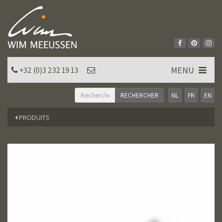
MENU
+32 (0)3 232 19 13
NL
FR
EN
PRODUITS