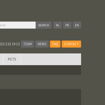
NL
FR
EN
0)3 232 19 13
TEAM
NEWS
FAQ
CONTACT
PETS