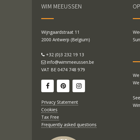
WIM MEEUSSEN
OP
Wijngaardstraat 11
Wed
2000 Antwerp (Belgium)
Sun
+32 (0)3 232 19 13
info@wimmeeussen.be
VAT BE
0474 748 979
We 
We 
See
Privacy Statement
Wi
Cookies
Tax Free
Frequently asked questions