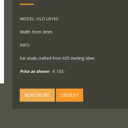
MODEL: DLO LB193
Width: from 3mm
INFO:
Ear studs crafted from 925 sterling silver.
Price as shown
: € 150,-
READ MORE
ORDER?