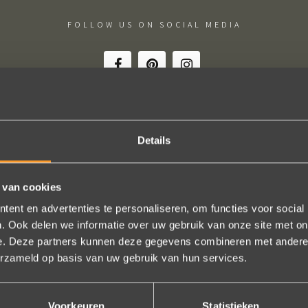
FOLLOW US ON SOCIAL MEDIA
Details
ige sieraden! Na mn trouwring heb ik nu aan mn andere hand ook ee
trots als een pauw ben ik.
 van cookies
Marijn Melis
ent en advertenties te personaliseren, om functies voor social
. Ook delen we informatie over uw gebruik van onze site met on
e. Deze partners kunnen deze gegevens combineren met andere i
erzameld op basis van uw gebruik van hun services.
Bekijk al onze reviews
Voorkeuren
Statistieken