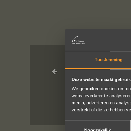
Toestemming
Wat een pracht
Deze website maakt gebruik
We gebruiken cookies om cont
websiteverkeer te analyseren
media, adverteren en analys
verstrekt of die ze hebben v
Toestemmingsselectie
Noodzakelijk