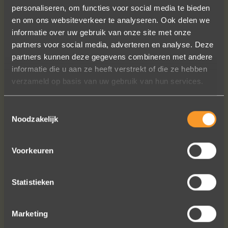
personaliseren, om functies voor social media te bieden
en om ons websiteverkeer te analyseren. Ook delen we
Wat een prachtige sieraden! Na mn
informatie over uw gebruik van onze site met onze
trouwring heb ik nu aan mn andere
partners voor social media, adverteren en analyse. Deze
hand ook een juweeltje. Zo trots als
partners kunnen deze gegevens combineren met andere
een pauw ben ik.
informatie die u aan ze heeft verstrekt of die ze hebben
verzameld op basis van uw gebruik van hun services.
Marijn Melis
Toestemmingsselectie
Noodzakelijk
Voorkeuren
Statistieken
Bekijk al onze reviews
Marketing