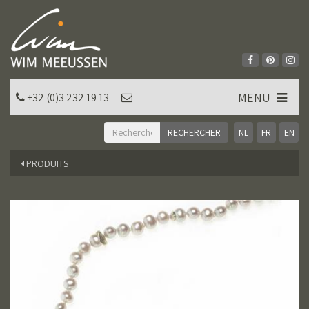
MENU
+32 (0)3 232 19 13
NL
FR
EN
PRODUITS